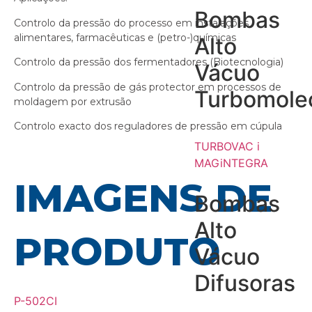
Bombas
Controlo da pressão do processo em instalações
alimentares, farmacêuticas e (petro-)químicas
Alto
Controlo da pressão dos fermentadores (Biotecnologia)
Vácuo
Controlo da pressão de gás protector em processos de
Turbomole
moldagem por extrusão
Controlo exacto dos reguladores de pressão em cúpula
TURBOVAC i
MAGiNTEGRA
IMAGENS DE
Bombas
Alto
PRODUTO
Vácuo
Difusoras
P-502CI