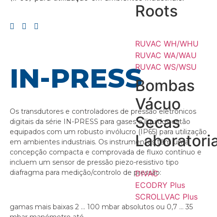
Roots
RUVAC WH/WHU
RUVAC WA/WAU
IN-PRESS
RUVAC WS/WSU
Bombas
Vácuo
Os transdutores e controladores de pressão eletrónicos
Secas
digitais da série IN-PRESS para gases e líquidos estão
equipados com um robusto invólucro (IP65) para utilização
Laboratoria
em ambientes industriais. Os instrumentos têm uma
concepção compacta e comprovada de fluxo contínuo e
incluem um sensor de pressão piezo-resistivo tipo
diafragma para medição/controlo de pressão:
DIVAC
ECODRY Plus
SCROLLVAC Plus
gamas mais baixas 2 … 100 mbar absolutos ou 0,7 … 35
mbar manómetro até