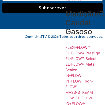
CAUDAL
Subescrever
Medição/C
Caudal
Gasoso
Copyright STV © 2026 Todos os direitos reservados.​
FLEXI-FLOW™
EL-FLOW® Prestige
EL-FLOW® Select
EL-FLOW® Metal
Sealed
IN-FLOW
IN-FLOW 'High-
FLOW'
MASS-STREAM
LOW-ΔP-FLOW
IQ+FLOW®