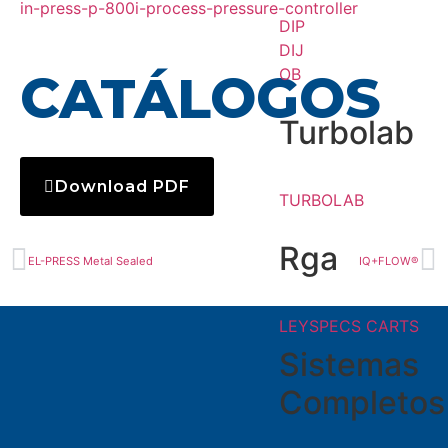
in-press-p-800i-process-pressure-controller
DIP
DIJ
OB
CATÁLOGOS
Turbolab
Download PDF
TURBOLAB
Rga
EL-PRESS Metal Sealed
IQ+FLOW®
LEYSPECS CARTS
Sistemas
Completos