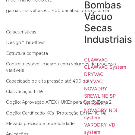
Bombas
gamas mais altas 8 … 400 bar absolutos ou bitola
Vácuo
Secas
Características
Industriais
Design “Thru-flow”
Estrutura compacta
CLAWVAC
Controlo estável, mesmo com volumes de processo
CLAWVAC System
variáveis
DRYVAC
Capacidade de alta pressão até 400 bar
LEYVAC
NOVADRY
Classificação IP65
SREWLINE SP
Opção: Aprovação ATEX / UKEx para Cat. 3, Zona 2
VARODRY
NOVADRY NDi
Opção: Certificado KCs (Protecção Ex nA IIC T4)
system
Elevada precisão e repetibilidade
VARODRY VDi
system
Aplicações: