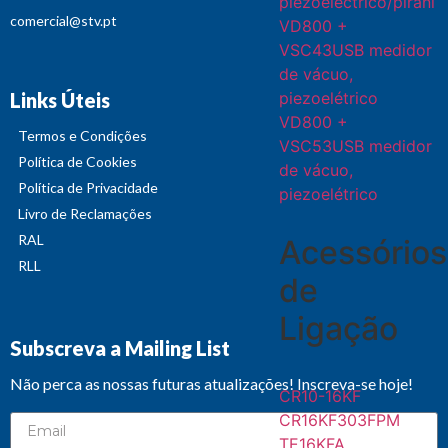
piezoeléctrico/pirani
comercial@stv.pt
VD800 +
VSC43USB medidor
de vácuo,
piezoelétrico
Links Úteis
VD800 +
Termos e Condições
VSC53USB medidor
Política de Cookies
de vácuo,
Política de Privacidade
piezoelétrico
Livro de Reclamações
RAL
Acessórios
RLL
de
Ligação
Subscreva a Mailing List
Não perca as nossas futuras atualizações! Inscreva-se hoje!
CR10-16KF
CR16KF303FPM
TE16KFA