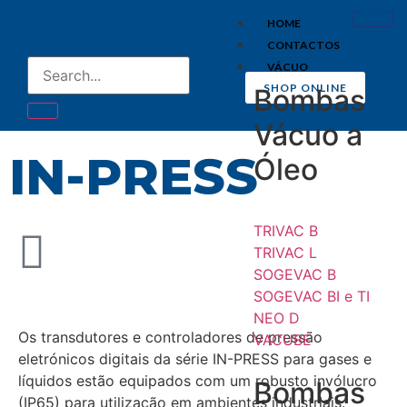
HOME
CONTACTOS
VÁCUO
SHOP ONLINE
Bombas
Vácuo a
IN-PRESS
Óleo
TRIVAC B
TRIVAC L
SOGEVAC B
SOGEVAC BI e TI
NEO D
Os transdutores e controladores de pressão
VACUBE
eletrónicos digitais da série IN-PRESS para gases e
líquidos estão equipados com um robusto invólucro
Bombas
(IP65) para utilização em ambientes industriais.