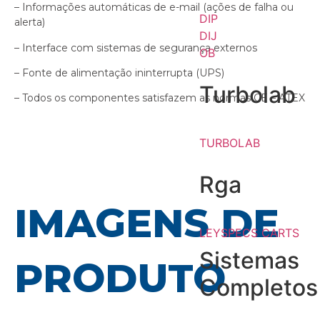
– Informações automáticas de e-mail (ações de falha ou
DIP
alerta)
DIJ
– Interface com sistemas de segurança externos
OB
– Fonte de alimentação ininterrupta (UPS)
Turbolab
– Todos os componentes satisfazem as normas CE – ATEX
TURBOLAB
Rga
IMAGENS DE
LEYSPECS CARTS
Sistemas
PRODUTO
Completos