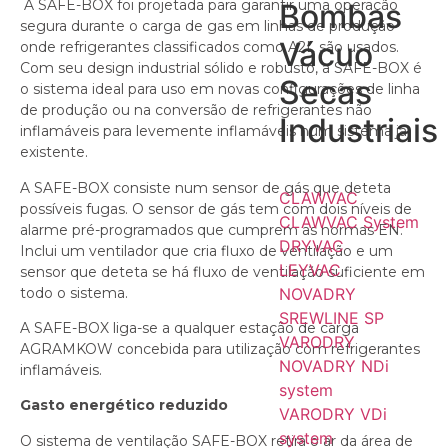
A SAFE-BOX foi projetada para garantir uma operação
Bombas
segura durante o carga de gas em linhas de produção
Vácuo
onde refrigerantes classificados como A2L são usados.
Com seu design industrial sólido e robusto, a SAFE-BOX é
Secas
o sistema ideal para uso em novas configurações de linha
de produção ou na conversão de refrigerantes não
Industriais
inflamáveis para levemente inflamáveis num sistema já
existente.
A SAFE-BOX consiste num sensor de gás que deteta
CLAWVAC
possíveis fugas. O sensor de gás tem com dois níveis de
CLAWVAC System
alarme pré-programados que cumprem as normas EN.
DRYVAC
Inclui um ventilador que cria fluxo de ventilação e um
LEYVAC
sensor que deteta se há fluxo de ventilação suficiente em
todo o sistema.
NOVADRY
SREWLINE SP
A SAFE-BOX liga-se a qualquer estação de carga
VARODRY
AGRAMKOW concebida para utilização com refrigerantes
NOVADRY NDi
inflamáveis.
system
Gasto energético reduzido
VARODRY VDi
system
O sistema de ventilação SAFE-BOX retira o ar da área de