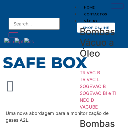
HOME
CONTACTOS
VÁCUO
SHOP ONLINE
Bombas
Vácuo a
Óleo
SAFE BOX
TRIVAC B
TRIVAC L
SOGEVAC B
SOGEVAC BI e TI
NEO D
VACUBE
Uma nova abordagem para a monitorização de
gases A2L.
Bombas