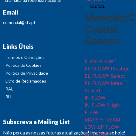
*chamada da rede fixa nacional
CAUDAL
Email
Medição/C
comercial@stv.pt
Caudal
Gasoso
Links Úteis
Termos e Condições
FLEXI-FLOW™
Política de Cookies
EL-FLOW® Prestige
Política de Privacidade
EL-FLOW® Select
Livro de Reclamações
EL-FLOW® Metal
RAL
Sealed
RLL
IN-FLOW
IN-FLOW 'High-
FLOW'
MASS-STREAM
Subscreva a Mailing List
LOW-ΔP-FLOW
Não perca as nossas futuras atualizações! Inscreva-se hoje!
IQ+FLOW®