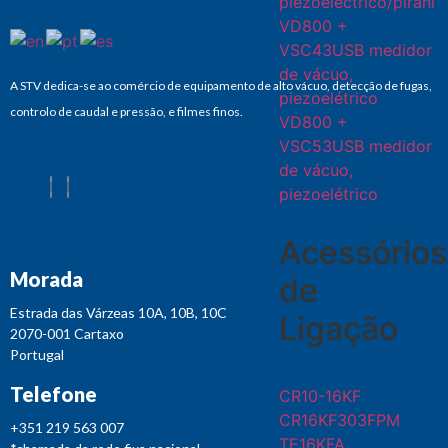
piezoeléctrico/pirani
VD800 +
VSC43USB medidor
de vácuo,
A STV dedica-se ao comércio de equipamento de alto vácuo, detecção de fugas,
piezoelétrico
controlo de caudal e pressão, e filmes finos.
VD800 +
VSC53USB medidor
de vácuo,
piezoelétrico
Acessórios
Morada
de
Estrada das Várzeas 10A, 10B, 10C
Ligação
2070-001 Cartaxo
Portugal
Telefone
CR10-16KF
CR16KF303FPM
+351 219 563 007
TE16KFA