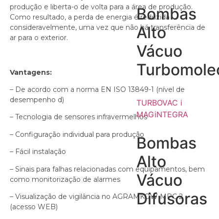
produção e liberta-o de volta para a área de produção.
Bombas
Como resultado, a perda de energia é reduzida
consideravelmente, uma vez que não há transferência de
Alto
ar para o exterior.
Vácuo
Turbomole
Vantagens:
– De acordo com a norma EN ISO 13849-1 (nível de
desempenho d)
TURBOVAC i
MAGiNTEGRA
– Tecnologia de sensores infravermelhos
– Configuração individual para produção
Bombas
– Fácil instalação
Alto
– Sinais para falhas relacionadas com equipamentos, bem
Vácuo
como monitorização de alarmes
Difusoras
– Visualização de vigilância no AGRAMKOW MPC 2
(acesso WEB)