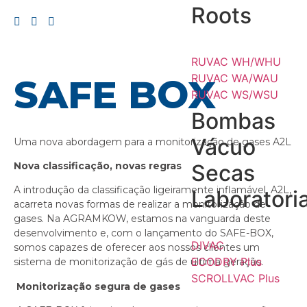
Roots
RUVAC WH/WHU
RUVAC WA/WAU
SAFE BOX
RUVAC WS/WSU
Bombas
Vácuo
Uma nova abordagem para a monitorização de gases A2L
Secas
Nova classificação, novas regras
A introdução da classificação ligeiramente inflamável, A2L,
Laboratoria
acarreta novas formas de realizar a monitorização de
gases. Na AGRAMKOW, estamos na vanguarda deste
desenvolvimento e, com o lançamento do SAFE-BOX,
DIVAC
somos capazes de oferecer aos nossos clientes um
ECODRY Plus
sistema de monitorização de gás de última geração.
SCROLLVAC Plus
Monitorização segura de gases