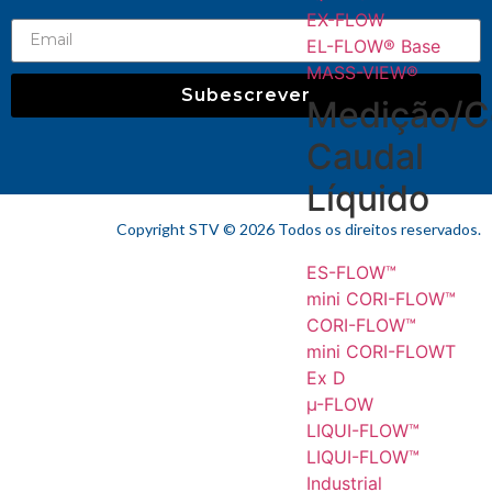
EX-FLOW
EL-FLOW® Base
MASS-VIEW®
Subescrever
Medição/C
Caudal
Líquido
Copyright STV © 2026 Todos os direitos reservados.​
ES-FLOW™
mini CORI-FLOW™
CORI-FLOW™
mini CORI-FLOWT
Ex D
µ-FLOW
LIQUI-FLOW™
LIQUI-FLOW™
Industrial