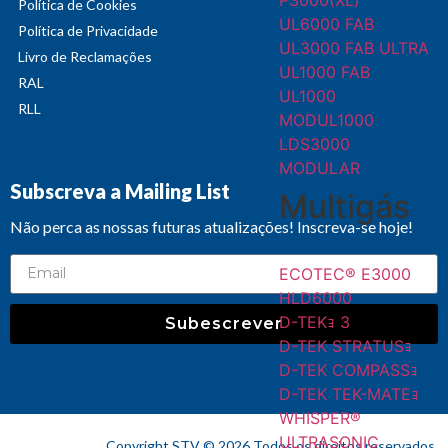
P3000(XL)
Política de Cookies
UL6000 FAB
Política de Privacidade
UL3000 FAB ULTRA
Livro de Reclamações
UL1000 FAB
RAL
UL1000
RLL
MODUL1000
LDS3000
MODULAR
Subscreva a Mailing List
Multigás
Não perca as nossas futuras atualizações! Inscreva-se hoje!
ECOTEC® E3000
HLD6000
D-TEKｮ 3
Subescrever
D-TEK STRATUSｮ
D-TEK COMPASSｮ
D-TEK TEK-MATEｮ
WHISPER®
ULTRASONIC
Copyright STV © 2026 Todos os direitos reservados.​