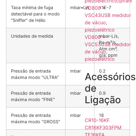
piezoeléctrico/pirani
Taxa mínima de fuga
mbar•L/s
<1E-7
VD800 +
detectável para o modo
VSC43USB medidor
"Sniffer" de Hélio
de vácuo,
piezoelétrico
Unidades de medida
mbar-L/s,
VD800 +
Pa-m³/s,
VSC53USB medidor
Atm cm³,
de vácuo,
g/a, ppm
piezoelétrico
Pressão de entrada
mbar
0.2
Acessórios
máxima modo "ULTRA"
de
Pressão de entrada
mbar
0.9
Ligação
máxima modo "FINE"
Pressão de entrada
mbar
18
CR10-16KF
máxima modo "GROSS"
CR16KF303FPM
TE16KFA