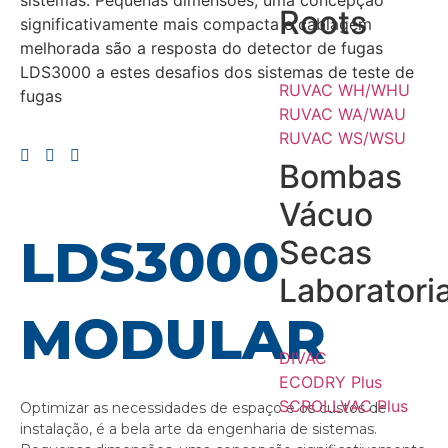
sistemas. Pequenas dimensões, uma concepção
Roots
significativamente mais compacta e cablagem
melhorada são a resposta do detector de fugas
LDS3000 a estes desafios dos sistemas de teste de
RUVAC WH/WHU
fugas
RUVAC WA/WAU
RUVAC WS/WSU
Bombas
Vácuo
LDS3000
Secas
Laboratoria
MODULAR
DIVAC
ECODRY Plus
SCROLLVAC Plus
Optimizar as necessidades de espaço e os custos de
instalação, é a bela arte da engenharia de sistemas.