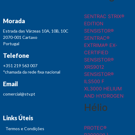
SENTRAC STRIX®
Morada
EDITION
SENSISTOR®
Estrada das Várzeas 10A, 10B, 10C
2070-001 Cartaxo
SENTRAC®
Portugal
EXTRIMA® EX-
CERTIFIED
Telefone
SENSISTOR®
+351 219 563 007
XRS9012
*chamada da rede fixa nacional
SENSISTOR®
ILS500 F
Email
XL3000 HELIUM
comercial@stv.pt
AND HYDROGEN
Hélio
Links Úteis
PROTEC®
Termos e Condições