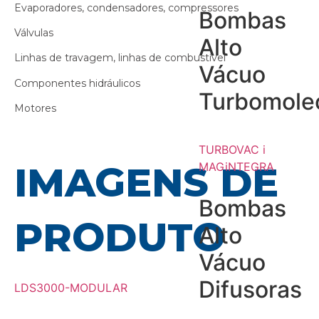
Evaporadores, condensadores, compressores
Bombas
Válvulas
Alto
Linhas de travagem, linhas de combustível
Vácuo
Componentes hidráulicos
Turbomole
Motores
TURBOVAC i
IMAGENS DE
MAGiNTEGRA
Bombas
PRODUTO
Alto
Vácuo
Difusoras
LDS3000-MODULAR