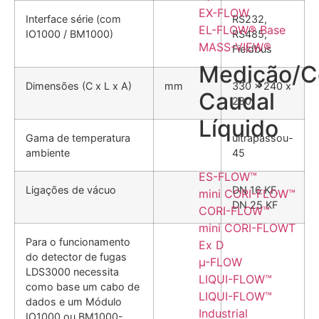
EX-FLOW
Interface série (com
RS232,
EL-FLOW® Base
IO1000 / BM1000)
RS485,
MASS-VIEW®
Fieldbus
Medição/C
Dimensões (C x L x A)
mm
330 x 240 x
Caudal
280
Líquido
Gama de temperatura
ultrapassou-
ambiente
45
ES-FLOW™
Ligações de vácuo
DN 16 KF,
mini CORI-FLOW™
DN 25 KF
CORI-FLOW™
mini CORI-FLOWT
Para o funcionamento
Ex D
do detector de fugas
µ-FLOW
LDS3000 necessita
LIQUI-FLOW™
como base um cabo de
LIQUI-FLOW™
dados e um Módulo
Industrial
IO1000 ou BM1000-