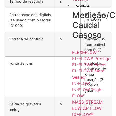
Tempo de resposta
s
<1
CAUDAL
Medição/C
Entradas/saídas digitais
10 entradas
(se usado com o Modul
/ 8 saídas
Caudal
IO1000)
Gasoso
Entrada de controlo
V
máximo. 35
(compatível
com PLC)
FLEXI-FLOW™
EL-FLOW® Prestige
Fonte de Íons
2 cátodos
EL-FLOW® Select
ítrio/íridio de
EL-FLOW® Metal
longa
Sealed
duração (3
IN-FLOW
anos de
IN-FLOW 'High-
garantia)
FLOW'
MASS-STREAM
Saída do gravador
V
0-10
LOW-ΔP-FLOW
lin/log
IQ+FLOW®