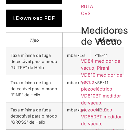
RUTA
CVS
Download PDF
Medidores
de Vácuo
Tipo
LDS3000
Taxa mínima de fuga
mbar•L/s
<1E-11
VD84 medidor de
detectável para o modo
"ULTRA" de Hélio
vácuo, Pirani
VD810 medidor de
vácuo,
Taxa mínima de fuga
mbar•L/s
<5E-11
piezoeléctrico
detectável para o modo
"FINE" de Hélio
VD810BT medidor
de vácuo,
piezoeléctrico
Taxa mínima de fuga
mbar•L/s
<1E-9
detectável para o modo
VD850BT medidor
"GROSS" de Hélio
de vácuo,