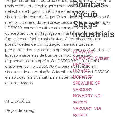
Pequenas dimensões, uma concepção significativamente
Bombas
mais compacta e cablagem melhorada são a resposta do
detector de fugas LDS3000 a estes desafios dos
Vácuo
sistemas de teste de fugas. O seu desempenho não só é
Secas
melhor do que o do seu predecessor, o detector de fugas
LDS2010, como é muito mais compacto na sua
Industriais
concepção que a integração em sistemas de teste de
fugas é mais fácil e mais flexível. Além disso, existem
possibilidades de configuração individualizadas e
personalizadas, tais como a operação com ecrã táctil ou a
CLAWVAC
ligação a sistemas de bus de campo, que estão
CLAWVAC System
disponíveis como opção. O LDS3000 está também
DRYVAC
disponível como LDS3000 AQ para a utilização em
LEYVAC
sistemas de acumulação. A família de produtos LDS3000
NOVADRY
é a solução mais versátil para sistemas de teste
automatizados.
SREWLINE SP
VARODRY
NOVADRY NDi
APLICAÇÕES:
system
VARODRY VDi
Peças de airbag
system