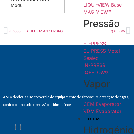
LIQUI-VIEW Base
Modul
MAG-VIEW™
Pressão
XL3000FLEX HELIUM AND HYDROGEN
IQ+FLOW
EL-PRESS
EL-PRESS Metal
Sealed
IN-PRESS
IQ+FLOW®
Vapor
A STV dedica-se ao comércio de equipamento de alto vácuo, detecção de fugas,
CEM Evaporator
controlo de caudal e pressão, e filmes finos.
VDM Evaporator
FUGAS
Hidrogénio