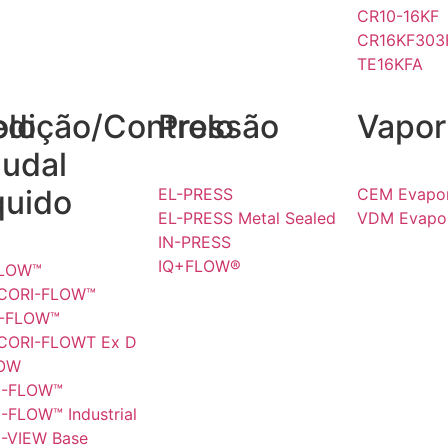
CR10-16KF
CR16KF303
TE16KFA
olo
dição/Controlo
Pressão
Vapor
udal
quido
EL-PRESS
CEM Evapor
EL-PRESS Metal Sealed
VDM Evapor
IN-PRESS
IQ+FLOW®
FLOW™
 CORI-FLOW™
I-FLOW™
 CORI-FLOWT Ex D
LOW
I-FLOW™
I-FLOW™ Industrial
I-VIEW Base