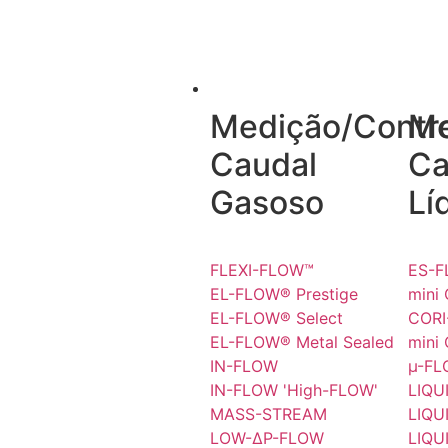
CAUDAL
Medição/Contr
Me
Caudal
Ca
Gasoso
Lí
FLEXI-FLOW™
ES-
EL-FLOW® Prestige
mini
EL-FLOW® Select
COR
EL-FLOW® Metal Sealed
mini
IN-FLOW
µ-F
IN-FLOW 'High-FLOW'
LIQU
MASS-STREAM
LIQU
LOW-ΔP-FLOW
LIQU