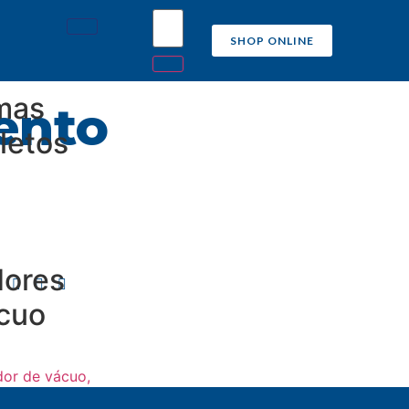
SHOP ONLINE
mas
ento
letos
ores
cuo
or de vácuo,