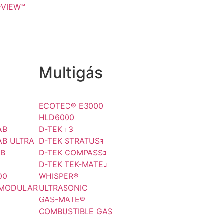
-VIEW™
Multigás
ECOTEC® E3000
)
HLD6000
AB
D-TEKｮ 3
AB ULTRA
D-TEK STRATUSｮ
AB
D-TEK COMPASSｮ
D-TEK TEK-MATEｮ
00
WHISPER®
 MODULAR
ULTRASONIC
GAS-MATE®
COMBUSTIBLE GAS