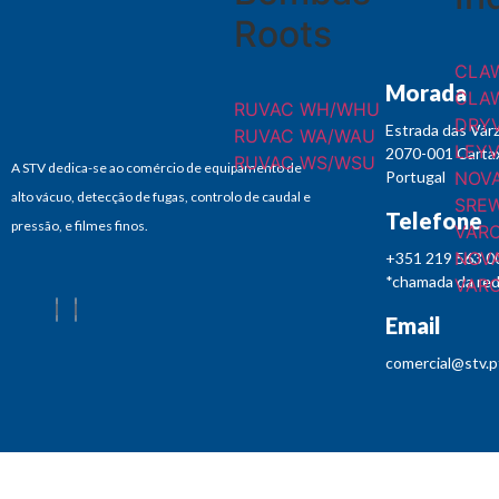
Roots
CLA
Morada
CLA
RUVAC WH/WHU
DRY
Estrada das Vár
RUVAC WA/WAU
LEY
2070-001 Carta
RUVAC WS/WSU
A STV dedica-se ao comércio de equipamento de
NOV
Portugal
alto vácuo, detecção de fugas, controlo de caudal e
SREW
Telefone
pressão, e filmes finos.
VAR
NOVA
+351 219 563 0
*chamada da rede
VARO
Email
comercial@stv.p