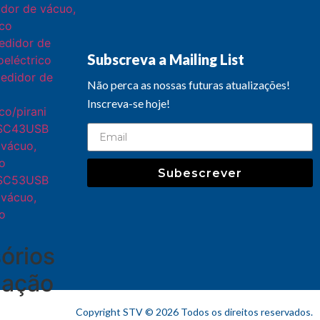
dor de vácuo,
ico
didor de
Subscreva a Mailing List
oeléctrico
edidor de
Não perca as nossas futuras atualizações!
Inscreva-se hoje!
co/pirani
SC43USB
 vácuo,
co
Subescrever
SC53USB
 vácuo,
co
órios
gação
Copyright STV © 2026 Todos os direitos reservados.​