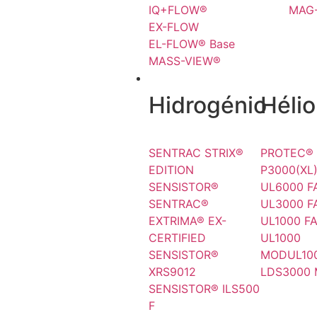
IQ+FLOW®
MAG
EX-FLOW
EL-FLOW® Base
MASS-VIEW®
FUGAS
Hidrogénio
Hélio
SENTRAC STRIX®
PROTEC®
EDITION
P3000(XL
SENSISTOR®
UL6000 F
SENTRAC®
UL3000 F
EXTRIMA® EX-
UL1000 F
CERTIFIED
UL1000
SENSISTOR®
MODUL10
XRS9012
LDS3000
SENSISTOR® ILS500
F