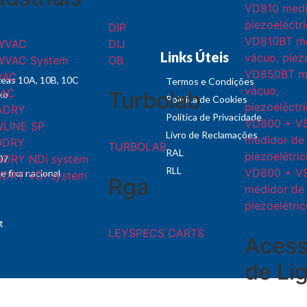
VD810 medi
piezoeléctr
DIP
VD810BT me
WVAC
DIJ
Links Úteis
vácuo, piez
WVAC System
OB
VD850BT m
VAC
zeas 10A, 10B, 10C
Termos e Condições
vácuo,
VAC
Turbolab
xo
Política de Cookies
piezoeléctri
ADRY
Política de Privacidade
VD800 + V
LINE SP
Livro de Reclamações
medidor de
ODRY
TURBOLAB
RAL
piezoelétri
DRY NDi system
07
RLL
VD800 + V
 fixa nacional
DRY VDi system
Rga
medidor de
piezoelétri
t
LEYSPECS CARTS
Acess
de Li