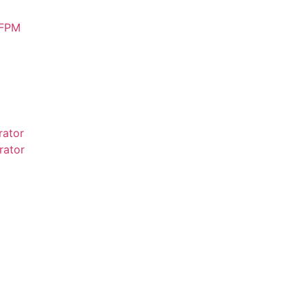
FPM
ator
ator