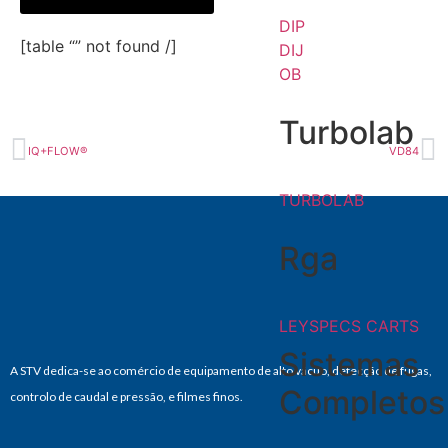
DIP
[table “” not found /]
DIJ
OB
Turbolab
IQ+FLOW®
VD84
TURBOLAB
Rga
LEYSPECS CARTS
Sistemas
A STV dedica-se ao comércio de equipamento de alto vácuo, detecção de fugas,
Completos
controlo de caudal e pressão, e filmes finos.