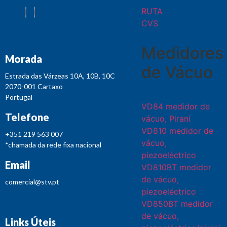
RUTA
CVS
Medidores
Morada
de Vácuo
Estrada das Várzeas 10A, 10B, 10C
2070-001 Cartaxo
Portugal
VD84 medidor de
Telefone
vácuo, Pirani
VD810 medidor de
+351 219 563 007
vácuo,
*chamada da rede fixa nacional
piezoeléctrico
Email
VD810BT medidor
de vácuo,
comercial@stv.pt
piezoeléctrico
VD850BT medidor
de vácuo,
Links Úteis