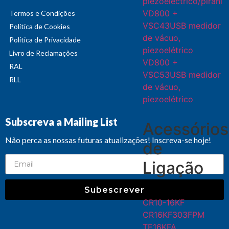
piezoeléctrico/pirani
VD800 +
Termos e Condições
VSC43USB medidor
Política de Cookies
de vácuo,
Política de Privacidade
piezoelétrico
Livro de Reclamações
VD800 +
RAL
VSC53USB medidor
RLL
de vácuo,
piezoelétrico
Subscreva a Mailing List
Acessórios
Não perca as nossas futuras atualizações! Inscreva-se hoje!
de
Ligação
Subescrever
CR10-16KF
CR16KF303FPM
TE16KFA