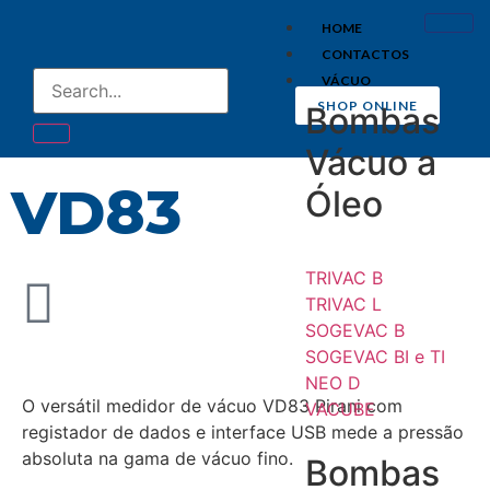
HOME
CONTACTOS
VÁCUO
SHOP ONLINE
Bombas
Vácuo a
VD83
Óleo
TRIVAC B
TRIVAC L
SOGEVAC B
SOGEVAC BI e TI
NEO D
O versátil medidor de vácuo VD83 Pirani com
VACUBE
registador de dados e interface USB mede a pressão
absoluta na gama de vácuo fino.
Bombas