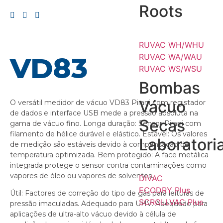
Roots
RUVAC WH/WHU
VD83
RUVAC WA/WAU
RUVAC WS/WSU
Bombas
Vácuo
O versátil medidor de vácuo VD83 Pirani com registador
de dados e interface USB mede a pressão absoluta na
Secas
gama de vácuo fino. Longa duração: Sensor Pirani com
filamento de hélice durável e elástico. Estável: Os valores
Laboratoria
de medição são estáveis devido à compensação de
temperatura optimizada. Bem protegido: A face metálica
integrada protege o sensor contra contaminações como
vapores de óleo ou vapores de solventes.
DIVAC
ECODRY Plus
Útil: Factores de correção do tipo de gás para leituras de
SCROLLVAC Plus
pressão imaculadas. Adequado para UHV: Adequado para
aplicações de ultra-alto vácuo devido à célula de