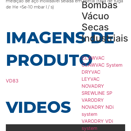
medição de aço inoxidável selada em metal (taxa de fuga
Bombas
de He <5e-10 mbar l / s)
Vácuo
Secas
IMAGENS DE
Industriais
PRODUTO
CLAWVAC
CLAWVAC System
DRYVAC
LEYVAC
VD83
NOVADRY
SREWLINE SP
VARODRY
VIDEOS
NOVADRY NDi
system
VARODRY VDi
system