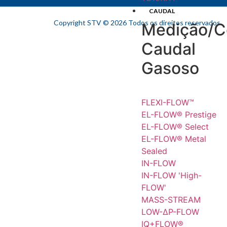
CAUDAL
Copyright STV © 2026 Todos os direitos reservados.​
Medição/C
Caudal
Gasoso
FLEXI-FLOW™
EL-FLOW® Prestige
EL-FLOW® Select
EL-FLOW® Metal
Sealed
IN-FLOW
IN-FLOW 'High-
FLOW'
MASS-STREAM
LOW-ΔP-FLOW
IQ+FLOW®