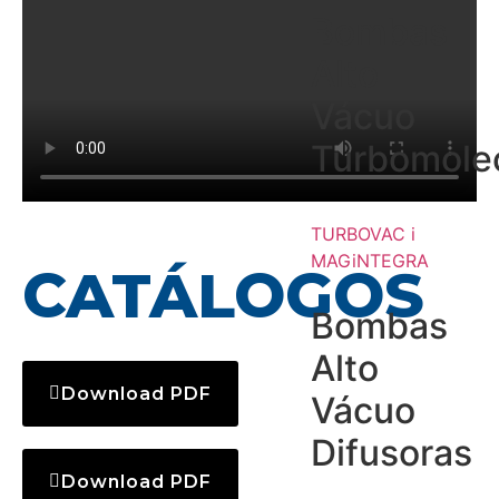
Bombas
Alto
Vácuo
Turbomole
TURBOVAC i
MAGiNTEGRA
CATÁLOGOS
Bombas
Alto
Download PDF
Vácuo
Difusoras
Download PDF