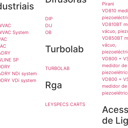
dustriais
Pirani
VD810 medi
piezoeléctr
DIP
VD810BT me
WVAC
DIJ
vácuo, piez
WVAC System
OB
VD850BT m
VAC
vácuo,
VAC
Turbolab
piezoeléctri
ADRY
VD800 + V
LINE SP
medidor de
ODRY
TURBOLAB
piezoelétri
DRY NDi system
VD800 + V
DRY VDi system
Rga
medidor de
piezoelétri
LEYSPECS CARTS
Acess
de Li