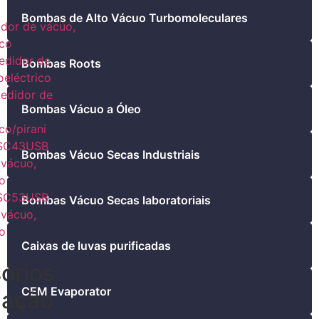
Bombas de Alto Vácuo Turbomoleculares
dor de vácuo,
ico
didor de
Bombas Roots
oeléctrico
edidor de
Bombas Vácuo a Óleo
co/pirani
SC43USB
Bombas Vácuo Secas Industriais
 vácuo,
co
SC53USB
Bombas Vácuo Secas laboratoriais
 vácuo,
co
Caixas de luvas purificadas
órios
CEM Evaporator
gação