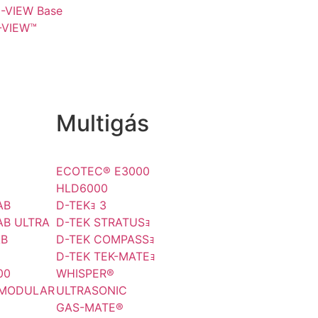
I-VIEW Base
-VIEW™
Multigás
ECOTEC® E3000
)
HLD6000
AB
D-TEKｮ 3
AB ULTRA
D-TEK STRATUSｮ
AB
D-TEK COMPASSｮ
D-TEK TEK-MATEｮ
00
WHISPER®
 MODULAR
ULTRASONIC
GAS-MATE®