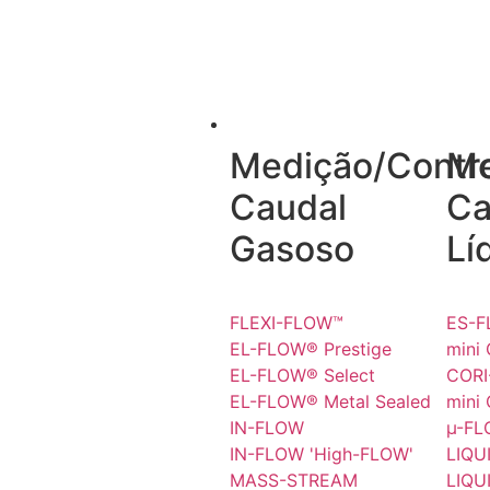
CAUDAL
Medição/Contr
Me
Caudal
Ca
Gasoso
Lí
FLEXI-FLOW™
ES-
EL-FLOW® Prestige
mini
EL-FLOW® Select
COR
EL-FLOW® Metal Sealed
mini
IN-FLOW
µ-F
IN-FLOW 'High-FLOW'
LIQU
MASS-STREAM
LIQU