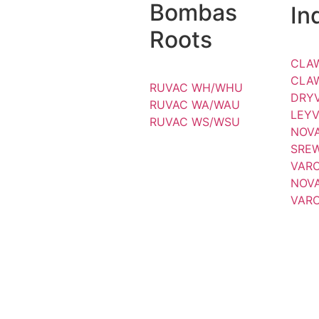
Bombas
In
Roots
CLA
CLA
RUVAC WH/WHU
DRY
RUVAC WA/WAU
LEY
RUVAC WS/WSU
NOV
SREW
VAR
NOVA
VARO