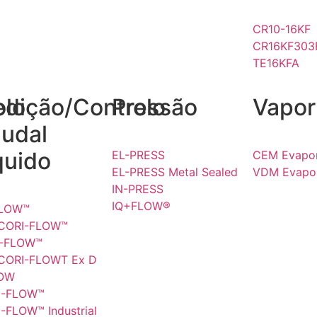
CR10-16KF
CR16KF303
TE16KFA
olo
dição/Controlo
Pressão
Vapor
udal
quido
EL-PRESS
CEM Evapor
EL-PRESS Metal Sealed
VDM Evapor
IN-PRESS
IQ+FLOW®
FLOW™
 CORI-FLOW™
I-FLOW™
 CORI-FLOWT Ex D
LOW
I-FLOW™
I-FLOW™ Industrial