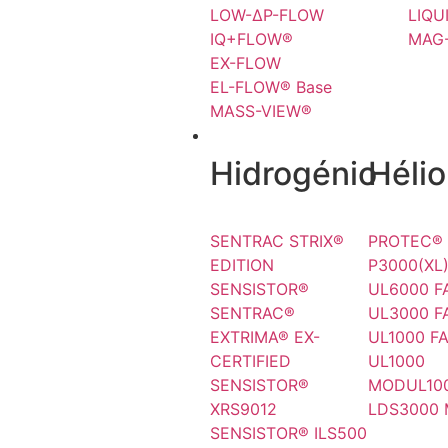
LOW-ΔP-FLOW
LIQU
IQ+FLOW®
MAG
EX-FLOW
EL-FLOW® Base
MASS-VIEW®
FUGAS
Hidrogénio
Hélio
SENTRAC STRIX®
PROTEC®
EDITION
P3000(XL
SENSISTOR®
UL6000 F
SENTRAC®
UL3000 F
EXTRIMA® EX-
UL1000 F
CERTIFIED
UL1000
SENSISTOR®
MODUL10
XRS9012
LDS3000
SENSISTOR® ILS500