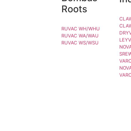
Roots
CLA
CLA
RUVAC WH/WHU
DRY
RUVAC WA/WAU
LEY
RUVAC WS/WSU
NOV
SREW
VAR
NOVA
VARO