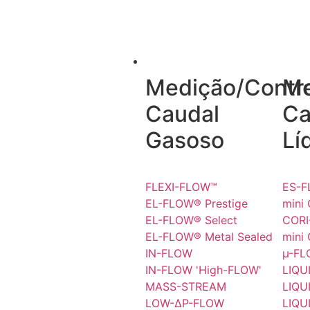
CAUDAL
Medição/Contr
Me
Caudal
Ca
Gasoso
Lí
FLEXI-FLOW™
ES-
EL-FLOW® Prestige
mini
EL-FLOW® Select
COR
EL-FLOW® Metal Sealed
mini
IN-FLOW
µ-F
IN-FLOW 'High-FLOW'
LIQU
MASS-STREAM
LIQU
LOW-ΔP-FLOW
LIQU