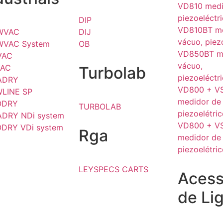
VD810 medi
piezoeléctr
DIP
VD810BT me
WVAC
DIJ
vácuo, piez
WVAC System
OB
VD850BT m
VAC
vácuo,
VAC
Turbolab
piezoeléctri
ADRY
VD800 + V
LINE SP
medidor de
ODRY
TURBOLAB
piezoelétri
DRY NDi system
VD800 + V
DRY VDi system
Rga
medidor de
piezoelétri
LEYSPECS CARTS
Acess
de Li