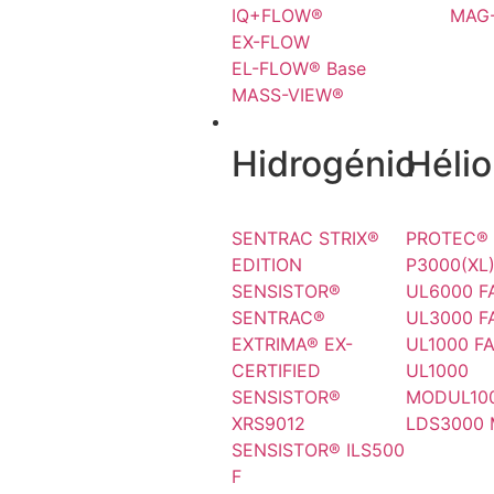
IQ+FLOW®
MAG
EX-FLOW
EL-FLOW® Base
MASS-VIEW®
FUGAS
Hidrogénio
Hélio
SENTRAC STRIX®
PROTEC®
EDITION
P3000(XL
SENSISTOR®
UL6000 F
SENTRAC®
UL3000 F
EXTRIMA® EX-
UL1000 F
CERTIFIED
UL1000
SENSISTOR®
MODUL10
XRS9012
LDS3000
SENSISTOR® ILS500
F