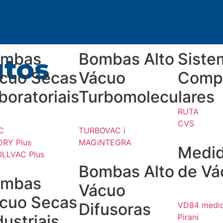
ombas
Bombas Alto
Siste
utos
cuo Secas
Vácuo
Comp
boratoriais
Turbomoleculares
RUTA
CVS
C
TURBOVAC i
RY Plus
MAGiNTEGRA
Medid
LLVAC Plus
Bombas Alto
de Vá
ombas
Vácuo
cuo Secas
Difusoras
VD84 medid
dustriais
Pirani