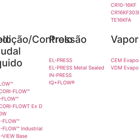
CR10-16KF
CR16KF303
TE16KFA
olo
dição/Controlo
Pressão
Vapor
udal
quido
EL-PRESS
CEM Evapor
EL-PRESS Metal Sealed
VDM Evapor
IN-PRESS
IQ+FLOW®
FLOW™
 CORI-FLOW™
I-FLOW™
 CORI-FLOWT Ex D
LOW
I-FLOW™
I-FLOW™ Industrial
I-VIEW Base