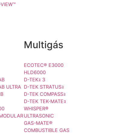
-VIEW™
Multigás
ECOTEC® E3000
)
HLD6000
AB
D-TEKｮ 3
AB ULTRA
D-TEK STRATUSｮ
AB
D-TEK COMPASSｮ
D-TEK TEK-MATEｮ
00
WHISPER®
 MODULAR
ULTRASONIC
GAS-MATE®
COMBUSTIBLE GAS