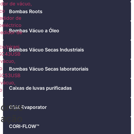
dor de vácuo,
ico
Bombas Roots
didor de
oeléctrico
Bombas Vácuo a Óleo
edidor de
co/pirani
Bombas Vácuo Secas Industriais
SC43USB
 vácuo,
co
Bombas Vácuo Secas laboratoriais
SC53USB
 vácuo,
Caixas de luvas purificadas
co
órios
CEM Evaporator
gação
CORI-FLOW™